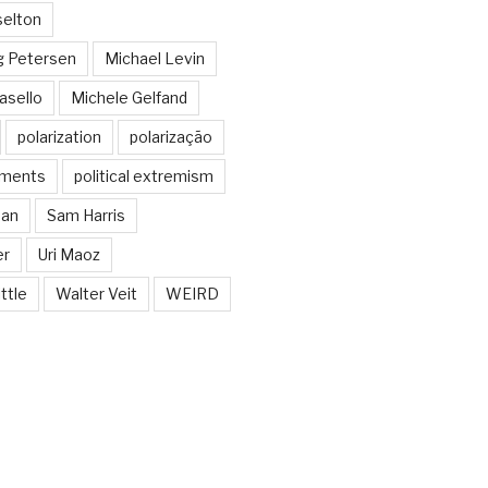
selton
g Petersen
Michael Levin
asello
Michele Gelfand
polarization
polarização
guments
political extremism
man
Sam Harris
er
Uri Maoz
ttle
Walter Veit
WEIRD