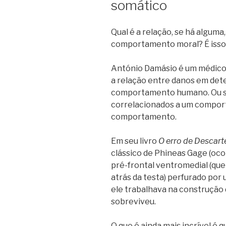
somático
Qual é a relação, se há algum
comportamento moral? É isso
António Damásio é um médico 
a relação entre danos em det
comportamento humano. Ou se
correlacionados a um comport
comportamento.
Em seu livro
O erro de Descart
clássico de Phineas Gage (oco
pré-frontal ventromedial (que
atrás da testa) perfurado po
ele trabalhava na construção 
sobreviveu.
O que é ainda mais incrível é