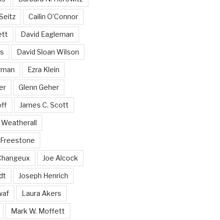
Seitz
Cailin O’Connor
ett
David Eagleman
ss
David Sloan Wilson
rman
Ezra Klein
er
Glenn Geher
ff
James C. Scott
Weatherall
 Freestone
 Changeux
Joe Alcock
dt
Joseph Henrich
waf
Laura Akers
Mark W. Moffett