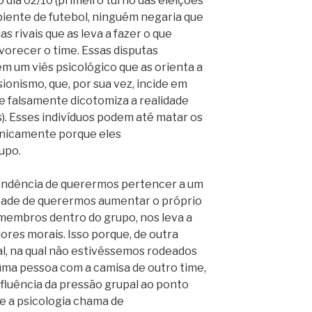
 dia 02/10 (primeiro turno das eleições
iente de futebol, ninguém negaria que
s rivais que as leva a fazer o que
vorecer o time. Essas disputas
m um viés psicológico que as orienta a
isionismo, que, por sua vez, incide em
 falsamente dicotomiza a realidade
s). Esses indivíduos podem até matar os
unicamente porque eles
upo.
endência de querermos pertencer a um
tade de querermos aumentar o próprio
 membros dentro do grupo, nos leva a
ores morais. Isso porque, de outra
l, na qual não estivéssemos rodeados
uma pessoa com a camisa de outro time,
fluência da pressão grupal ao ponto
e a psicologia chama de