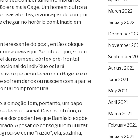
não era mais Gage. Um homem outrora
March 2022
 coisas abjetas, era incapaz de cumprir
 e chegar no horário combinado em
January 2022
December 20
interessante do post, então coloque
November 20
tencionais aqui. Acontece que, se um
September 20
el dano em seu córtex pré-frontal
ocional do indivíduo estará
August 2021
 isso que aconteceu com Gage, e é o
June 2021
e sofrem danos ou nascem com a parte
rontal comprometida.
May 2021
April 2021
, a emoção tem, portanto, um papel
e decisão social. Caso contrário, o
March 2021
e e dos pacientes que Damásio expõe
February 2021
terado. Apesar de conseguirem utilizar
rou-se como “razão”, ela, sozinha,
January 2021