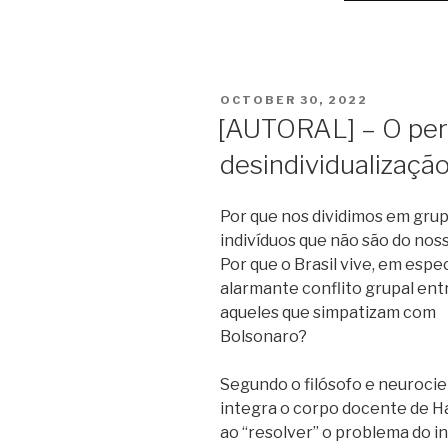
POSTED
OCTOBER 30, 2022
ON
[AUTORAL] – O per
desindividualização 
Por que nos dividimos em grupo
indivíduos que não são do no
Por que o Brasil vive, em espe
alarmante conflito grupal ent
aqueles que simpatizam com
Bolsonaro?
Segundo o filósofo e neurocie
integra o corpo docente de Ha
ao “resolver” o problema do i