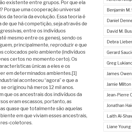
ão existente entre grupos. Por que ela
bal? Porque uma cooperação universal
Benjamin M. 
os da teoria da evolução. Essa teoria é
Daniel Denn
a de que há competição, seja através de
gressivas, entre os indivíduos
David M. Bu
até mesmo entre os genes), sendo os
Debra Liebe
guem, principalmente, reproduzir e que
s colocados pelo ambiente (indivíduos
Gerard Sauci
genes certos no momento certo). Os
Greg Lukiano
racterísticas únicas a eles e os
ver em determinados ambientes.[1]
James Owen 
dustrial aconteceu “agora” e que a
Jamie Milton
 se originou há meros 12 mil anos.
 que os ancestrais dos indivíduos da
Jean-Pierre
rsos eram escassos, portanto, as
Jonathan Hai
das quase que totalmente são aquelas
biente em que viviam esses ancestrais,
Laith Al-Sha
res-coletores.
Liane Young