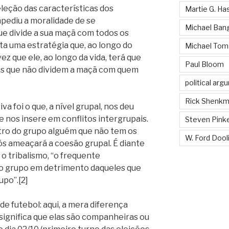
leção das características dos
Martie G. Ha
mpediu a moralidade de se
Michael Ban
que divide a sua maçã com todos os
a uma estratégia que, ao longo do
Michael Tom
ez que ele, ao longo da vida, terá que
Paul Bloom
as que não dividem a maçã com quem
political ar
Rick Shenk
a foi o que, a nível grupal, nos deu
 nos insere em conflitos intergrupais.
Steven Pink
ntro do grupo alguém que não tem os
W. Ford Dooli
s ameaçará a coesão grupal. É diante
o tribalismo, “o frequente
 grupo em detrimento daqueles que
po”.[2]
 futebol: aqui, a mera diferença
significa que elas são companheiras ou