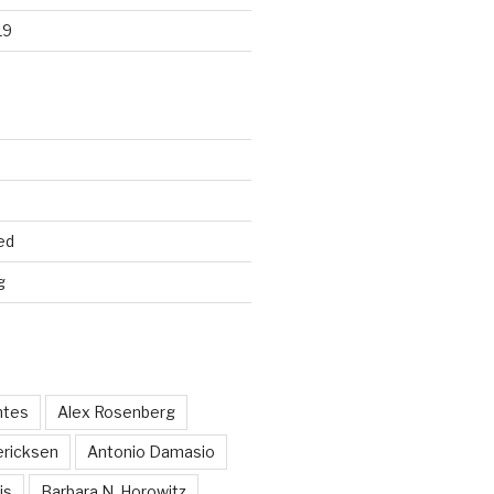
19
ed
g
ntes
Alex Rosenberg
ericksen
Antonio Damasio
is
Barbara N. Horowitz