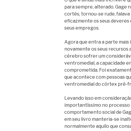
para sempre, alterado. Gage 
cortês, tornou-se rude, falava
eficazmente os seus deveres
seus empregos.
Agora que entra a parte mais 
novamente os seus recursos a
cérebro sofrer um consideráv
ventromedial, a capacidade em
comprometida. Foi exatamente
que acontece com pessoas qu
ventromedial do córtex pré-f
Levando isso em consideração
importantíssimo no processo d
comportamento social de Gag
em seu livro manteria-se inal
normalmente aquilo que consag