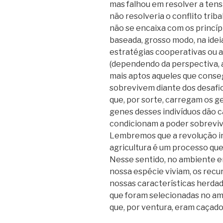
mas falhou em resolver a tens
não resolveria o conflito tri
não se encaixa com os princípi
baseada, grosso modo, na idei
estratégias cooperativas ou a
(dependendo da perspectiva, 
mais aptos aqueles que conse
sobrevivem diante dos desafio
que, por sorte, carregam os 
genes desses indivíduos dão ca
condicionam a poder sobrevi
Lembremos que a revolução in
agricultura é um processo que
Nesse sentido, no ambiente em
nossa espécie viviam, os recu
nossas características herda
que foram selecionadas no am
que, por ventura, eram caçado