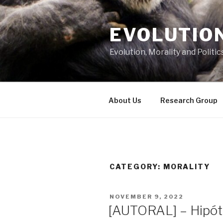
Skip
to
EVOLUTION
content
Evolution, Morality and Politic
About Us
Research Group
CATEGORY:
MORALITY
POSTED
NOVEMBER 9, 2022
ON
[AUTORAL] – Hipót