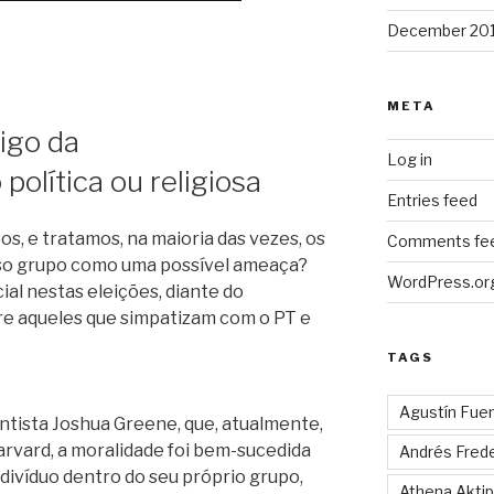
December 20
META
igo da
Log in
política ou religiosa
Entries feed
s, e tratamos, na maioria das vezes, os
Comments fe
sso grupo como uma possível ameaça?
WordPress.or
cial nestas eleições, diante do
re aqueles que simpatizam com o PT e
TAGS
Agustín Fue
ntista Joshua Greene, que, atualmente,
rvard, a moralidade foi bem-sucedida
Andrés Fred
ndivíduo dentro do seu próprio grupo,
Athena Aktip