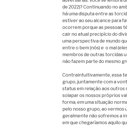
adversárias. Você se lembra do
de 2022)? Continuando no amb
há uma disputa entre as torcida
estiver ao seu alcance para fa
ocorrem porque as pessoas tê
cair no atual precipício do div
uma perspectiva de mundo que
entre o bem (nós) e o mal (ele
membros de outras torcidas 
não fazem parte do mesmo gr
Contraintuitivamente, essa t
grupo, juntamente com a von
status em relação aos outros
solapar os nossos próprios val
forma, em uma situação norma
pelo nosso grupo, ao vermos 
geralmente não sofremos a in
em que chegaríamos aquilo qu