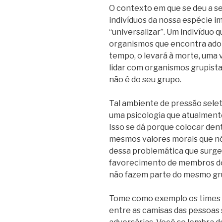
O contexto em que se deu a se
indivíduos da nossa espécie i
“universalizar”. Um indivíduo 
organismos que encontra adot
tempo, o levará à morte, uma v
lidar com organismos grupist
não é do seu grupo.
Tal ambiente de pressão seletiv
uma psicologia que atualmente
Isso se dá porque colocar de
mesmos valores morais que nó
dessa problemática que surge 
favorecimento de membros do
não fazem parte do mesmo gru
Tome como exemplo os times de
entre as camisas das pessoas 