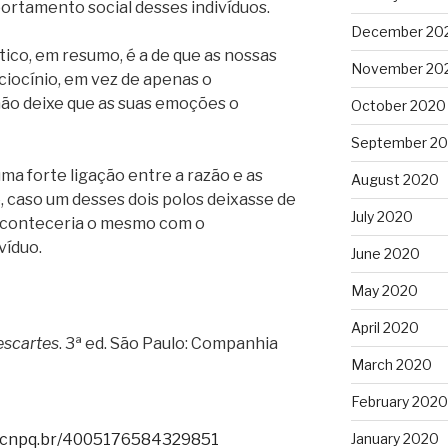
ortamento social desses indivíduos.
December 20
ico, em resumo, é a de que as nossas
November 20
iocínio, em vez de apenas o
não deixe que as suas emoções o
October 2020
September 2
uma forte ligação entre a razão e as
August 2020
 caso um desses dois polos deixasse de
July 2020
aconteceria o mesmo com o
víduo.
June 2020
May 2020
April 2020
escartes
. 3ª ed. São Paulo: Companhia
March 2020
February 2020
es.cnpq.br/4005176584329851
January 2020