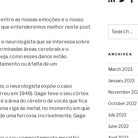
a, entre as nossas emoções e o nosso
 que entenderemos melhor neste post.
Search
for:
e neurologista que se interessa sobre
erminadas áreas cerebrais e o
ARCHIVES
ja, como esses danos estão
amento ou à falta de um
March 2023
January 2023
es
, o neurologista expõe o caso
November 20
rreu em 1848). Gage teve o seu córtex
 é a área do cérebro de vocês que fica
October 2022
r uma viga de metal, no momento em que
July 2022
de uma ferrovia. Incrivelmente, Gage
June 2022
 que o seu comportamento moral foi,
April 2022