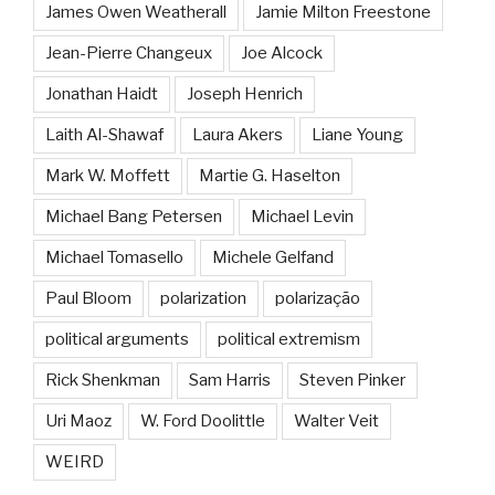
James Owen Weatherall
Jamie Milton Freestone
Jean-Pierre Changeux
Joe Alcock
Jonathan Haidt
Joseph Henrich
Laith Al-Shawaf
Laura Akers
Liane Young
Mark W. Moffett
Martie G. Haselton
Michael Bang Petersen
Michael Levin
Michael Tomasello
Michele Gelfand
Paul Bloom
polarization
polarização
political arguments
political extremism
Rick Shenkman
Sam Harris
Steven Pinker
Uri Maoz
W. Ford Doolittle
Walter Veit
WEIRD