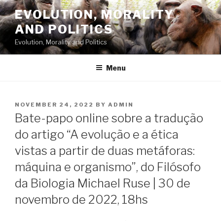
Skip
EVOLUTION, MORALITY
to
AND POLITICS
content
Evolution, Morality and Politics
Menu
POSTED
NOVEMBER 24, 2022
BY
ADMIN
ON
Bate-papo online sobre a tradução
do artigo “A evolução e a ética
vistas a partir de duas metáforas:
máquina e organismo”, do Filósofo
da Biologia Michael Ruse | 30 de
novembro de 2022, 18hs