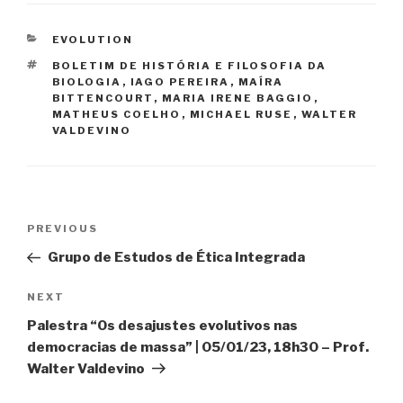
CATEGORIES
EVOLUTION
TAGS
BOLETIM DE HISTÓRIA E FILOSOFIA DA
BIOLOGIA
,
IAGO PEREIRA
,
MAÍRA
BITTENCOURT
,
MARIA IRENE BAGGIO
,
MATHEUS COELHO
,
MICHAEL RUSE
,
WALTER
VALDEVINO
Post
Previous
PREVIOUS
navigation
Post
Grupo de Estudos de Ética Integrada
Next
NEXT
Post
Palestra “Os desajustes evolutivos nas
democracias de massa” | 05/01/23, 18h30 – Prof.
Walter Valdevino