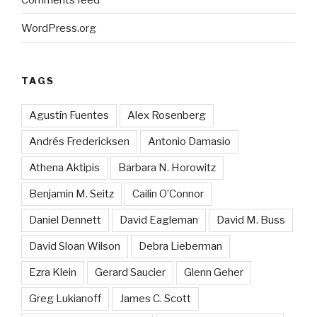
WordPress.org
TAGS
Agustín Fuentes
Alex Rosenberg
Andrés Fredericksen
Antonio Damasio
Athena Aktipis
Barbara N. Horowitz
Benjamin M. Seitz
Cailin O’Connor
Daniel Dennett
David Eagleman
David M. Buss
David Sloan Wilson
Debra Lieberman
Ezra Klein
Gerard Saucier
Glenn Geher
Greg Lukianoff
James C. Scott